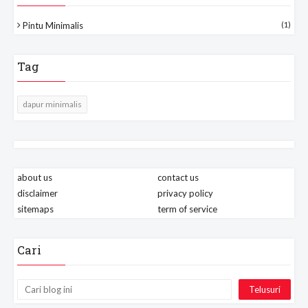
Pintu Minimalis
(1)
Tag
dapur minimalis
about us
contact us
disclaimer
privacy policy
sitemaps
term of service
Cari