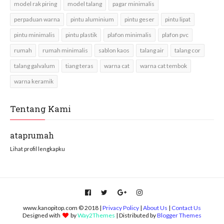
model rak piring
model talang
pagar minimalis
perpaduan warna
pintu aluminium
pintu geser
pintu lipat
pintu minimalis
pintu plastik
plafon minimalis
plafon pvc
rumah
rumah minimalis
sablon kaos
talang air
talang cor
talang galvalum
tiang teras
warna cat
warna cat tembok
warna keramik
Tentang Kami
ataprumah
Lihat profil lengkapku
www.kanopitop.com © 2018 |
Privacy Policy
|
About Us
|
Contact Us
Designed with
by
Way2Themes
| Distributed by
Blogger Themes