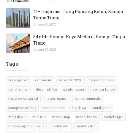
41+ Inspirasi Tiang Pancang Beton, Kanopi
Tanpa Tiang
Januari 20, 2023
84+ Ide Kanopi Kayu Modern, Kanopi Tanpa
Tiang
Januari 20, 2023
Tags
borongan cat
cat rumah
cat rumah 2020
dapur minimalis
denah rumah
desain plafon
gambar gapura
gambar kanopi
harga borongan cat
hiasan ruangan
kanopi minimalis
kanopi tanpa tiang
kompor tanam
lagu jawa
lantai granit
meja dapur
miniatur
model atap
model kanopi
model pagar
model pagar minimalis
model pintu
model plafon