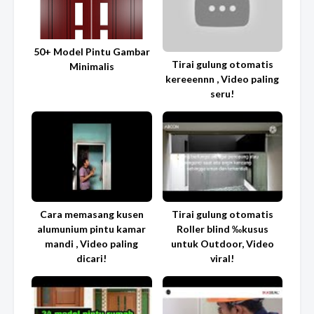
50+ Model Pintu Gambar
Tirai gulung otomatis
Minimalis
kereeennn , Video paling
seru!
Cara memasang kusen
Tirai gulung otomatis
alumunium pintu kamar
Roller blind ‰kusus
mandi , Video paling
untuk Outdoor, Video
dicari!
viral!