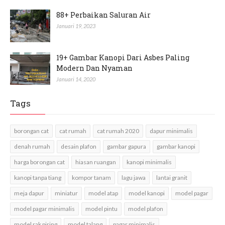
88+ Perbaikan Saluran Air
Januari 19, 2023
19+ Gambar Kanopi Dari Asbes Paling
Modern Dan Nyaman
Januari 14, 2020
Tags
borongan cat
cat rumah
cat rumah 2020
dapur minimalis
denah rumah
desain plafon
gambar gapura
gambar kanopi
harga borongan cat
hiasan ruangan
kanopi minimalis
kanopi tanpa tiang
kompor tanam
lagu jawa
lantai granit
meja dapur
miniatur
model atap
model kanopi
model pagar
model pagar minimalis
model pintu
model plafon
model rak piring
model talang
pagar minimalis