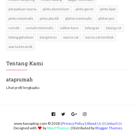
perpaduan warna
pintu aluminium
pintu geser
pintu lipat
pintu minimalis
pintu plastik
plafon minimalis
plafon pvc
rumah
rumah minimalis
sablon kaos
talang air
talang cor
talang galvalum
tiang teras
warna cat
warna cat tembok
warna keramik
Tentang Kami
ataprumah
Lihat profil lengkapku
www.kanopitop.com © 2018 |
Privacy Policy
|
About Us
|
Contact Us
Designed with
by
Way2Themes
| Distributed by
Blogger Themes