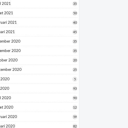
l 2021
35
et 2021
50
ruari 2021
40
uari 2021
45
ember 2020
35
ember 2020
35
ober 2020
20
tember 2020
25
i 2020
5
 2020
93
l 2020
90
et 2020
12
ruari 2020
59
uari 2020
82