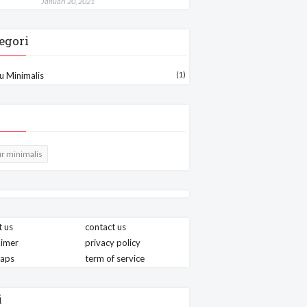
Januari 20, 2021
egori
u Minimalis
(1)
r minimalis
 us
contact us
aimer
privacy policy
maps
term of service
i