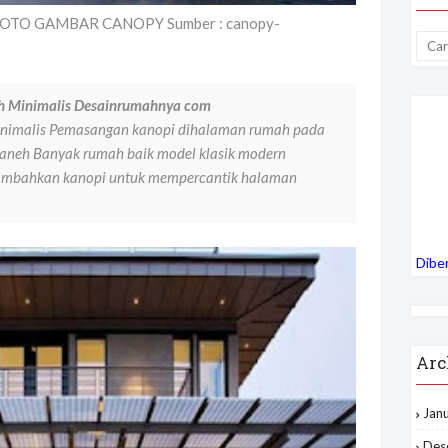
 FOTO GAMBAR CANOPY Sumber : canopy-
 Minimalis Desainrumahnya com
nimalis Pemasangan kanopi dihalaman rumah pada
g aneh Banyak rumah baik model klasik modern
ambahkan kanopi untuk mempercantik halaman
Dibe
Arc
Jan
Des