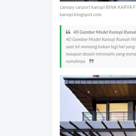
canopy carport kanopi BINA KARYA
kanopi.blogspot.com
40 Gambar Model Kanopi Rumah
40 Gambar Model Kanopi Rumah Mi
saat ini memang bukan lagi hal yan
maupun desain minimalis yang men
rumahnya