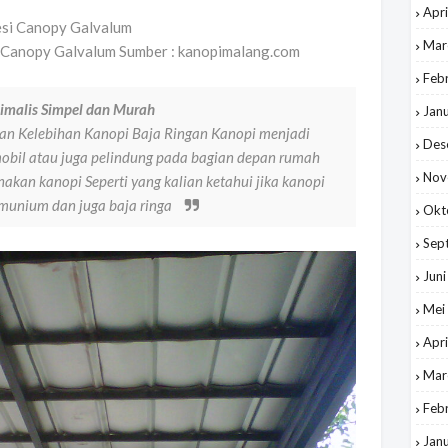
Apri
Mar
 Canopy Galvalum Sumber : kanopimalang.com
Feb
imalis Simpel dan Murah
Jan
n Kelebihan Kanopi Baja Ringan Kanopi menjadi
Des
 mobil atau juga pelindung pada bagian depan rumah
Nov
akan kanopi Seperti yang kalian ketahui jika kanopi
munium dan juga baja ringa
Okt
Sep
Jun
Mei
Apri
Mar
Feb
Jan