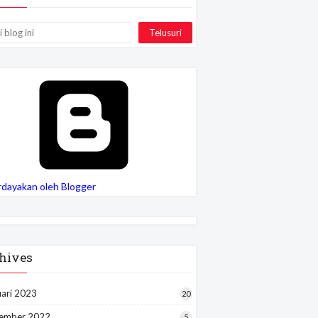
rdayakan oleh Blogger
hives
uari 2023
20
ember 2022
5