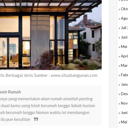
Okt
Agu
Juli
Jun
Mei
Apri
Mar
is Berbagai Jenis Sumber : www.situsbangunan.com
Feb
Jan
esain Rumah
Des
knya yang memerlukan akan rumah amatlah penting
Nov
n buat kamu yang telah berumah tangga Sebab hunian
telah berumah tangga Namun waktu ini membangun
Jun
itu pun kesulitan
Mei