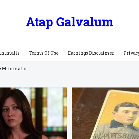
Atap Galvalum
inimalis
Terms Of Use
Earnings Disclaimer
Privac
e Minimalis