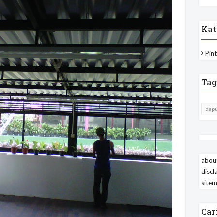
Kat
Pint
Tag
dapu
about
discl
site
Car