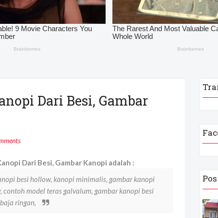
Tra
anopi Dari Besi, Gambar
Fac
mments
anopi Dari Besi, Gambar Kanopi adalah :
Pos
anopi besi hollow, kanopi minimalis, gambar kanopi
w, contoh model teras galvalum, gambar kanopi besi
baja ringan,