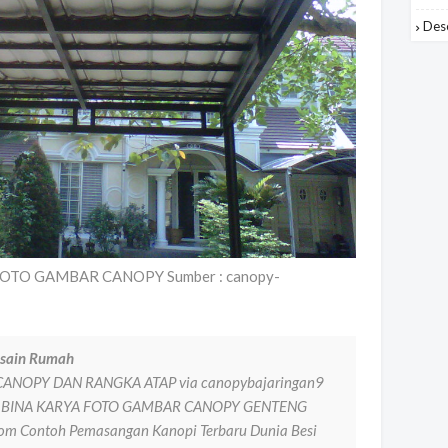
Des
 FOTO GAMBAR CANOPY Sumber : canopy-
esain Rumah
e CANOPY DAN RANGKA ATAP via canopybajaringan9
opi BINA KARYA FOTO GAMBAR CANOPY GENTENG
com Contoh Pemasangan Kanopi Terbaru Dunia Besi