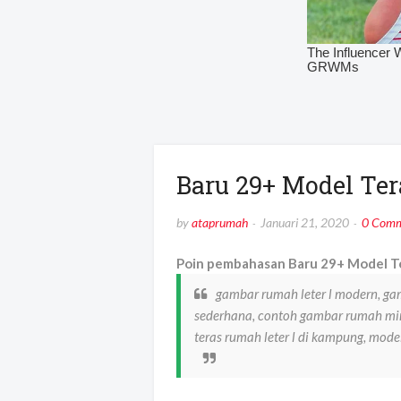
Baru 29+ Model Ter
by
ataprumah
Januari 21, 2020
0 Comm
Poin pembahasan Baru 29+ Model Te
gambar rumah leter l modern, ga
sederhana, contoh gambar rumah minim
teras rumah leter l di kampung, mode