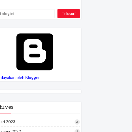
rdayakan oleh Blogger
hives
uari 2023
20
ember 2022
5