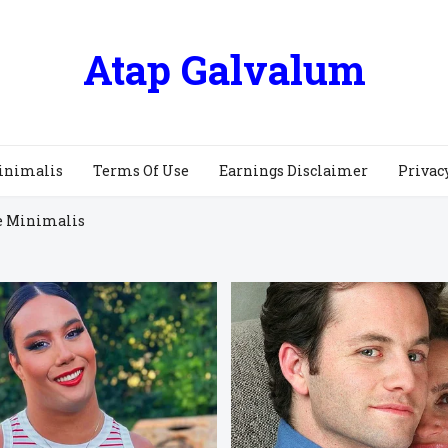
Atap Galvalum
inimalis
Terms Of Use
Earnings Disclaimer
Privac
e Minimalis