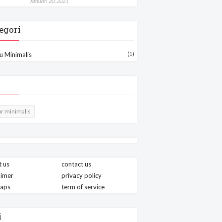
Januari 20, 2021
egori
u Minimalis
(1)
r minimalis
 us
contact us
aimer
privacy policy
maps
term of service
i