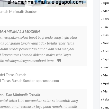
Apri
Mar
umah Minimalis Sumber
Feb
Jan
MAH MINIMALIS MODERN
Des
merupakan solusi tepat bagi anda yang ingin atau
 bangunan tanah yang tidak terlalu lebar Teras
Nov
dalam proses pembuatan rumah dan bisa menjadi
Okt
t Karena teras berada didepan maka sebaiknya
Sep
gkin misalnya dengan membuat teras
Jun
Mei
l Teras Rumah Sumber aparumah.com
Apri
Mar
r L Dan Minimalis Terbaik
Feb
ntuk letter L ini merupakan salah satu bentuk yang
di semua rumah termasuk juga pada rumah minimalis
Jan