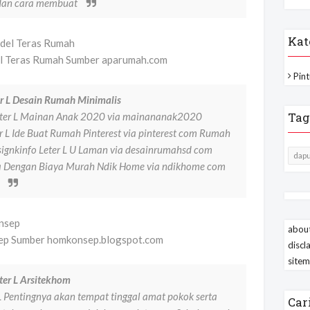
e dan cara membuat
Kat
l Teras Rumah Sumber aparumah.com
Pint
r L Desain Rumah Minimalis
Tag
ter L Mainan Anak 2020 via mainananak2020
 L Ide Buat Rumah Pinterest via pinterest com Rumah
ignkinfo Leter L U Laman via desainrumahsd com
dapu
 Dengan Biaya Murah Ndik Home via ndikhome com
k
about
ep Sumber homkonsep.blogspot.com
discl
site
ter L Arsitekhom
 Pentingnya akan tempat tinggal amat pokok serta
Car