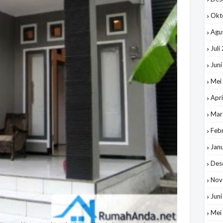
Okt
Agu
Juli
Jun
Mei
Apri
Mar
Feb
Jan
Des
Nov
Jun
Mei