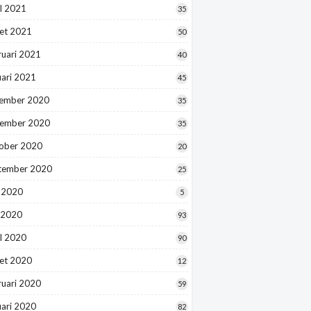
l 2021
35
et 2021
50
ruari 2021
40
uari 2021
45
ember 2020
35
ember 2020
35
ober 2020
20
tember 2020
25
i 2020
5
 2020
93
l 2020
90
et 2020
12
ruari 2020
59
uari 2020
82