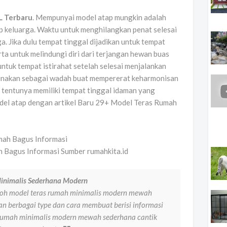
L Terbaru
. Mempunyai model atap mungkin adalah
ap keluarga. Waktu untuk menghilangkan penat selesai
a. Jika dulu tempat tinggal dijadikan untuk tempat
ta untuk melindungi diri dari terjangan hewan buas
ntuk tempat istirahat setelah selesai menjalankan
digunakan sebagai wadah buat mempererat keharmonisan
g tentunya memiliki tempat tinggal idaman yang
odel atap dengan artikel Baru 29+ Model Teras Rumah
 Bagus Informasi Sumber rumahkita.id
inimalis Sederhana Modern
ntoh model teras rumah minimalis modern mewah
gan berbagai type dan cara membuat berisi informasi
 rumah minimalis modern mewah sederhana cantik