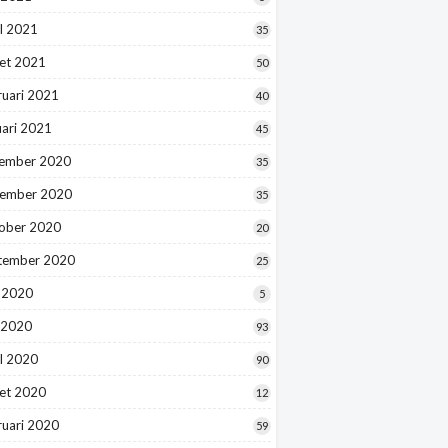
l 2021
35
et 2021
50
ruari 2021
40
uari 2021
45
ember 2020
35
ember 2020
35
ober 2020
20
tember 2020
25
i 2020
5
 2020
93
l 2020
90
et 2020
12
ruari 2020
59