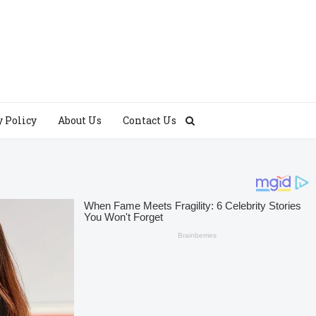
y Policy
About Us
Contact Us