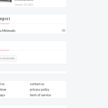
Januari 20, 2021
egori
u Minimalis
(1)
r minimalis
 us
contact us
aimer
privacy policy
maps
term of service