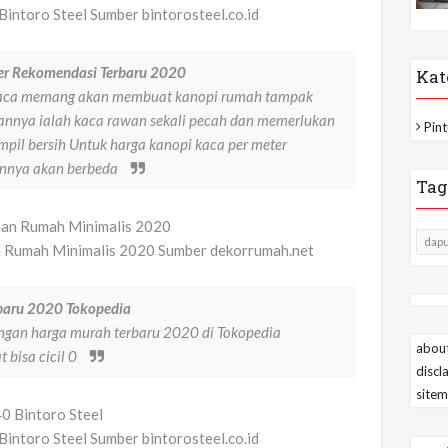
intoro Steel Sumber bintorosteel.co.id
er Rekomendasi Terbaru 2020
Kat
 kaca memang akan membuat kanopi rumah tampak
nnya ialah kaca rawan sekali pecah dan memerlukan
Pint
mpil bersih Untuk harga kanopi kaca per meter
innya akan berbeda
Tag
dapu
n Rumah Minimalis 2020 Sumber dekorrumah.net
baru 2020 Tokopedia
engan harga murah terbaru 2020 di Tokopedia
about
bisa cicil 0
discl
site
intoro Steel Sumber bintorosteel.co.id