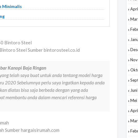
 Minimalis
Apri
ng
Mar
Feb
Jan
intoro Steel Sumber bintorosteel.co.id
Des
Nov
bar Kanopi Baja Ringan
Okt
ang telah saya buat untuk anda tentang model harga
Sep
aru 2020 Sebelumnya perlu saya ingatkan kepada anda
kan diatas bisa saja berbeda dengan yang ada
Jun
pat membantu anda dalam mencari referensi harga
Mei
Apri
Mar
mah Sumber hargaisirumah.com
Feb