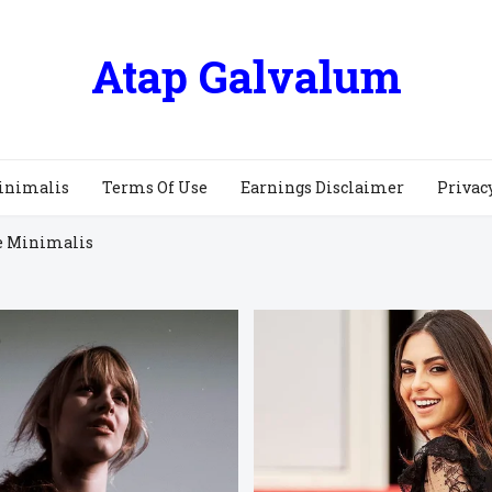
Atap Galvalum
inimalis
Terms Of Use
Earnings Disclaimer
Privac
e Minimalis