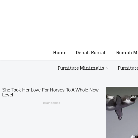
Home
Denah Rumah
Rumah M
Furniture Minimalis
Furnitur