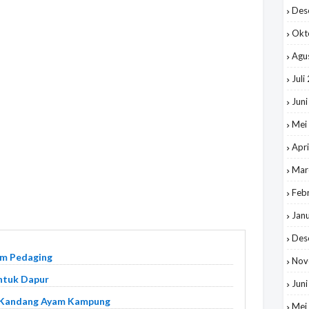
Des
Okt
Agu
Juli
Jun
Mei
Apri
Mar
Feb
Jan
Des
am Pedaging
Nov
ntuk Dapur
Jun
 Kandang Ayam Kampung
Mei