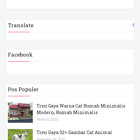
Translate
Sel
Facebook
Pos Populer
Tren Gaya Warna Cat Rumah Minimalis
Modern, Rumah Minimalis
Maret 02, 2022
Tren Gaya 32+ Gambar Cat Animal
September 29, 2020