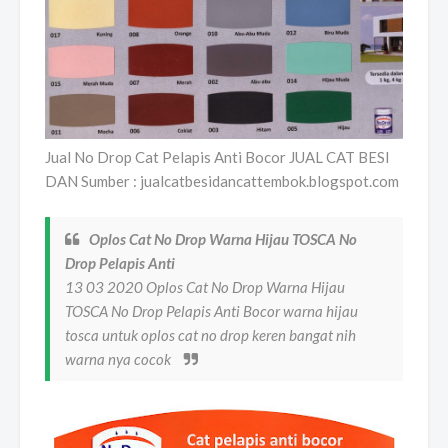
Jual No Drop Cat Pelapis Anti Bocor JUAL CAT BESI
DAN Sumber : jualcatbesidancattembok.blogspot.com
Oplos Cat No Drop Warna Hijau TOSCA No
Drop Pelapis Anti
13 03 2020 Oplos Cat No Drop Warna Hijau
TOSCA No Drop Pelapis Anti Bocor warna hijau
tosca untuk oplos cat no drop keren bangat nih
warna nya cocok