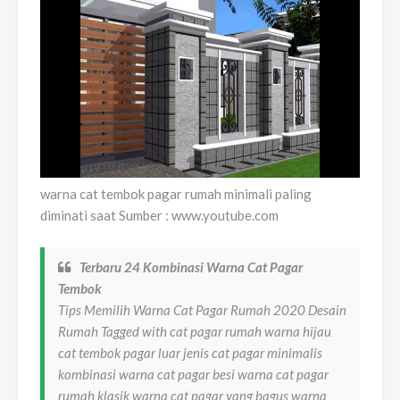
warna cat tembok pagar rumah minimali paling
diminati saat Sumber : www.youtube.com
Terbaru 24 Kombinasi Warna Cat Pagar
Tembok
Tips Memilih Warna Cat Pagar Rumah 2020 Desain
Rumah Tagged with cat pagar rumah warna hijau
cat tembok pagar luar jenis cat pagar minimalis
kombinasi warna cat pagar besi warna cat pagar
rumah klasik warna cat pagar yang bagus warna