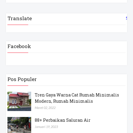
Translate
Sel
Facebook
Pos Populer
Tren Gaya Warna Cat Rumah Minimalis
Modern, Rumah Minimalis
Maret 02, 2022
88+ Perbaikan Saluran Air
Januari 19, 2023