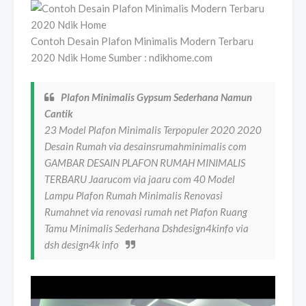
Contoh Desain Plafon Minimalis Modern Terbaru
2020 Ndik Home Sumber : ndikhome.com
Plafon Minimalis Gypsum Sederhana Namun
Cantik
23 Model Plafon Minimalis Terpopuler 2020 2020
Desain Rumah via desainsrumahminimalis com
GAMBAR DESAIN PLAFON RUMAH MINIMALIS
TERBARU Jaarucom via jaaru com 40 Model
Lampu Plafon Rumah Minimalis Renovasi
Rumahnet via renovasi rumah net Plafon Ruang
Tamu Minimalis Sederhana Dshdesign4kinfo via
dsh design4k info