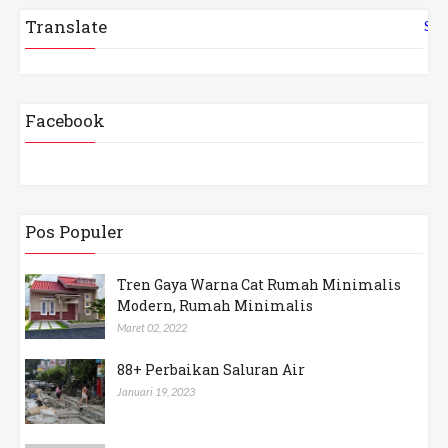
Translate
Sel
Facebook
Pos Populer
Tren Gaya Warna Cat Rumah Minimalis
Modern, Rumah Minimalis
Maret 02, 2022
88+ Perbaikan Saluran Air
Januari 19, 2023