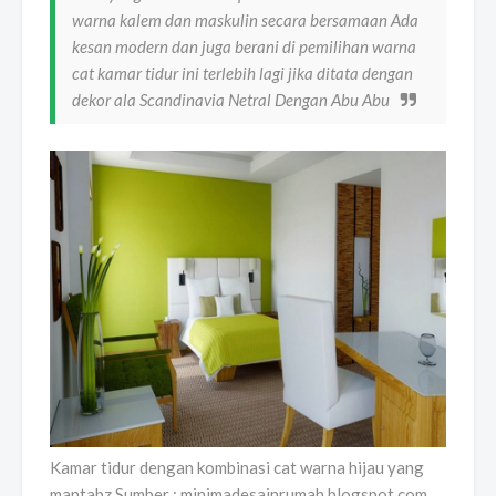
warna kalem dan maskulin secara bersamaan Ada
kesan modern dan juga berani di pemilihan warna
cat kamar tidur ini terlebih lagi jika ditata dengan
dekor ala Scandinavia Netral Dengan Abu Abu
Kamar tidur dengan kombinasi cat warna hijau yang
mantabz Sumber : minimadesainrumah.blogspot.com