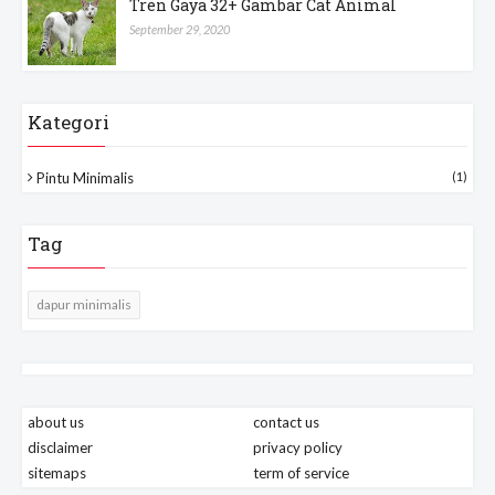
Tren Gaya 32+ Gambar Cat Animal
September 29, 2020
Kategori
Pintu Minimalis
(1)
Tag
dapur minimalis
about us
contact us
disclaimer
privacy policy
sitemaps
term of service