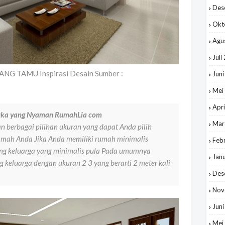
Des
Okt
Agu
Juli
NG TAMU Inspirasi Desain Sumber :
Jun
Mei
Apri
buka yang Nyaman RumahLia com
Mar
n berbagai pilihan ukuran yang dapat Anda pilih
rumah Anda Jika Anda memiliki rumah minimalis
Feb
ang keluarga yang minimalis pula Pada umumnya
Jan
keluarga dengan ukuran 2 3 yang berarti 2 meter kali
Des
Nov
Jun
Mei