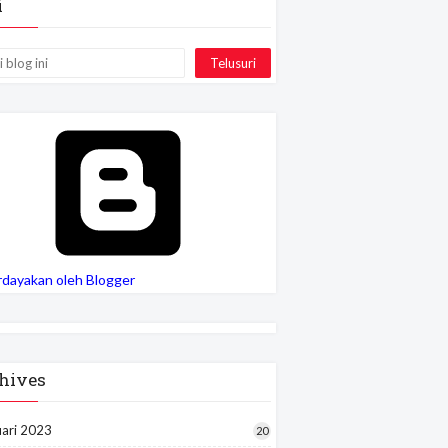
i
rdayakan oleh Blogger
hives
uari 2023
20