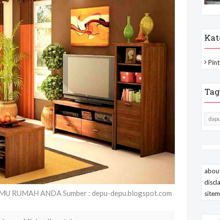
Kat
Pint
Tag
dapu
about
discl
U RUMAH ANDA Sumber : depu-depu.blogspot.com
site