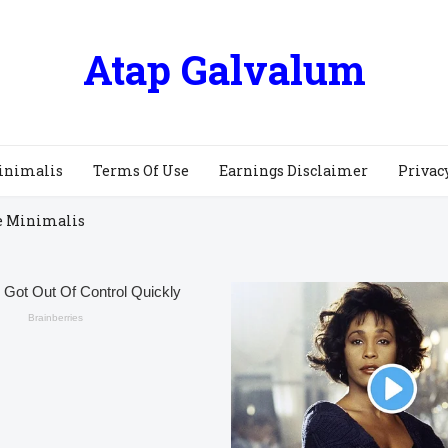
Atap Galvalum
inimalis
Terms Of Use
Earnings Disclaimer
Privac
e Minimalis