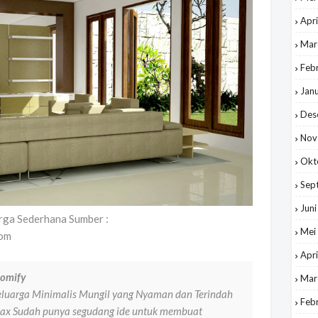
Apri
Mar
Feb
Jan
Des
Nov
Okt
Sep
Jun
arga Sederhana Sumber :
Mei
com
Apri
homify
Mar
eluarga Minimalis Mungil yang Nyaman dan Terindah
Feb
elax Sudah punya segudang ide untuk membuat