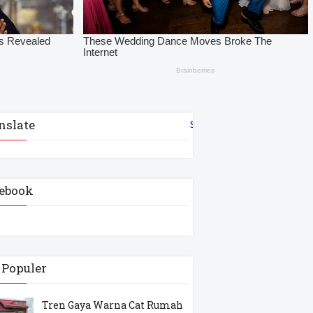
nslate
Select Language
▼
ebook
 Populer
Tren Gaya Warna Cat Rumah