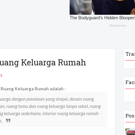
Tra
Ruang Keluarga Rumah
s
Fac
Ruang Keluarga Rumah adalah :
eluarga dengan penataan yang simpel, desain ruang
n, ruang tamu dan ruang keluarga tanpa sekat, ruang
g keluarga sederhana, interior ruang keluarga rumah
Pos
n,