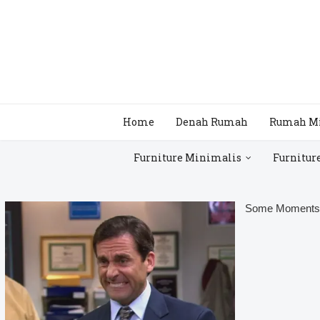
Home
Denah Rumah
Rumah M
Furniture Minimalis
Furnitur