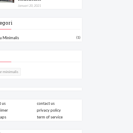
Januari 20, 2021
egori
u Minimalis
(1)
r minimalis
 us
contact us
aimer
privacy policy
maps
term of service