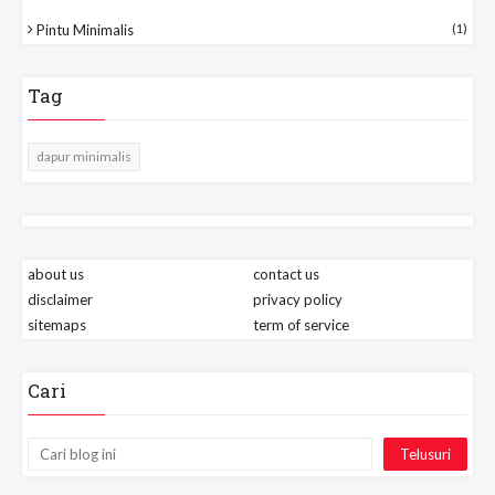
Pintu Minimalis
(1)
Tag
dapur minimalis
about us
contact us
disclaimer
privacy policy
sitemaps
term of service
Cari