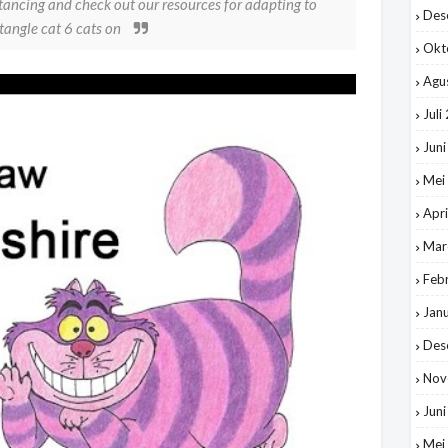
tancing and check out our resources for adapting to
Des
tangle cat 6 cats on
Okt
Agu
Juli
Jun
Mei
Apri
Mar
Feb
Jan
Des
Nov
Jun
Mei