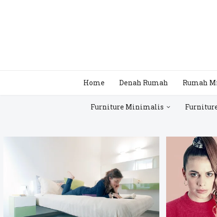
Home
Denah Rumah
Rumah M
Furniture Minimalis
Furnitur