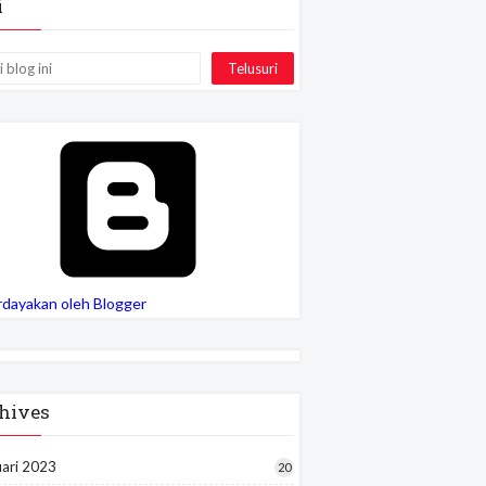
i
rdayakan oleh Blogger
hives
uari 2023
20