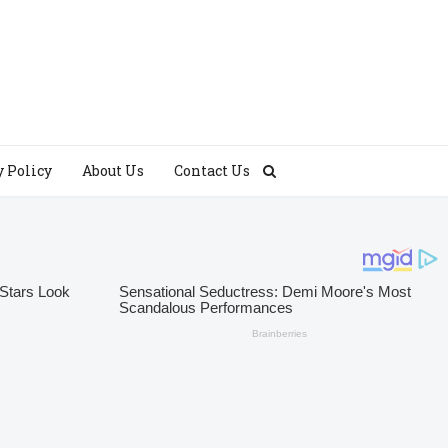
y Policy
About Us
Contact Us