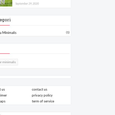
September 29, 2020
egori
u Minimalis
(1)
r minimalis
 us
contact us
aimer
privacy policy
maps
term of service