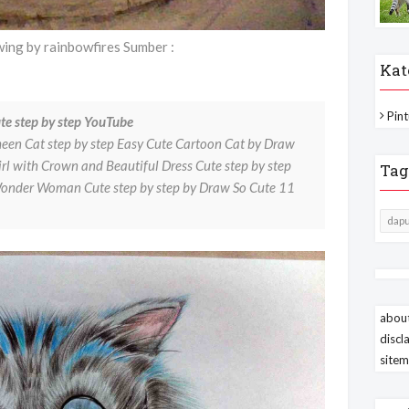
wing by rainbowfires Sumber :
Kat
Pint
 step by step YouTube
en Cat step by step Easy Cute Cartoon Cat by Draw
rl with Crown and Beautiful Dress Cute step by step
Tag
nder Woman Cute step by step by Draw So Cute 11
dapu
about
discl
site