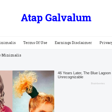
Atap Galvalum
inimalis
Terms Of Use
Earnings Disclaimer
Privac
e Minimalis