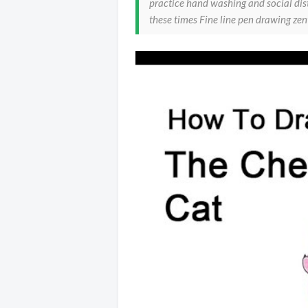
practice hand washing and social dis
these times Fine line pen drawing zen