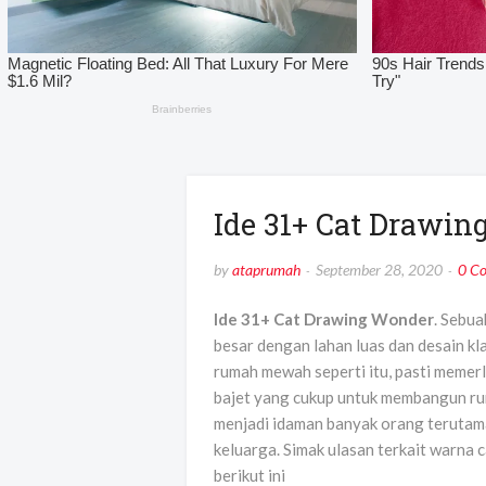
Ide 31+ Cat Drawi
by
ataprumah
September 28, 2020
0 C
Ide 31+ Cat Drawing Wonder
. Sebu
besar dengan lahan luas dan desain k
rumah mewah seperti itu, pasti memer
bajet yang cukup untuk membangun r
menjadi idaman banyak orang terutama
keluarga. Simak ulasan terkait warna
berikut ini