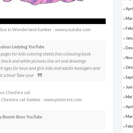
Apri
Mar
Feb
lice in Wonderland Sumber : www.youtube.com
Jan
culous Ladybug YouTube
Des
 pages for kids coloring sheets free colouring book
Nov
rt black and white pictures line art and drawings
Okt
ll ages for boys and girls kids and adults teenagers and
at school Take your
Sep
Jun
Mei
s Cheshire cat Sumber : www.pinterest.com
Apri
sy Beanie Boos YouTube
Mar
Feb