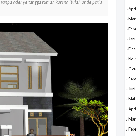
 tanpa adanya tangga rumah karena itulah anda perlu
Apri
Mar
Feb
Jan
Des
Nov
Okt
Sep
Jun
Mei
Apri
Mar
Feb