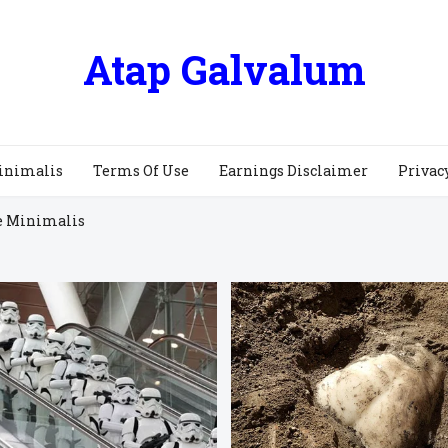
Atap Galvalum
inimalis
Terms Of Use
Earnings Disclaimer
Privac
e Minimalis