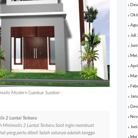
Des
Okt
Agu
Juli
Jun
Mei
Apri
Mar
Feb
malis Modern Gambar Sumber :
Jan
Des
Nov
s 2 Lantai Terbaru
Minimalis 2 Lantai Terbaru Saat ingin membuat
Jun
al yang perlu dibeli Salah satunya adalah tangga
Mei