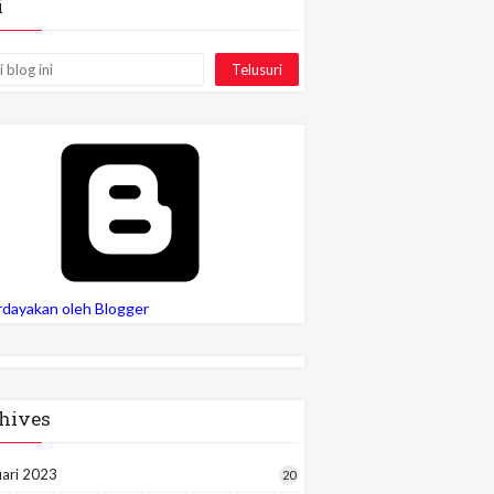
i
rdayakan oleh Blogger
hives
uari 2023
20