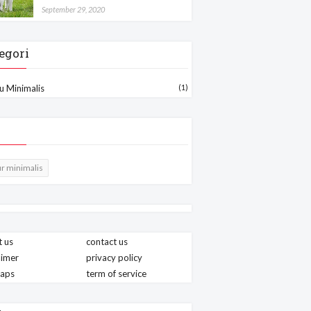
September 29, 2020
egori
u Minimalis
(1)
r minimalis
 us
contact us
aimer
privacy policy
maps
term of service