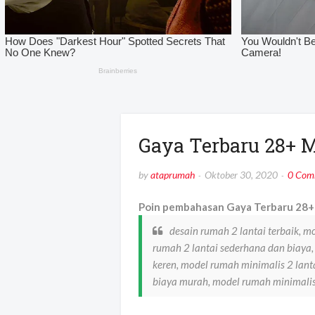
Gaya Terbaru 28+ 
by
ataprumah
Oktober 30, 2020
0 Com
Poin pembahasan Gaya Terbaru 28+ 
desain rumah 2 lantai terbaik, m
rumah 2 lantai sederhana dan biaya, 
keren, model rumah minimalis 2 lant
biaya murah, model rumah minimalis