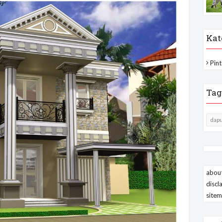
Kat
Pint
Tag
dapu
about
discl
site