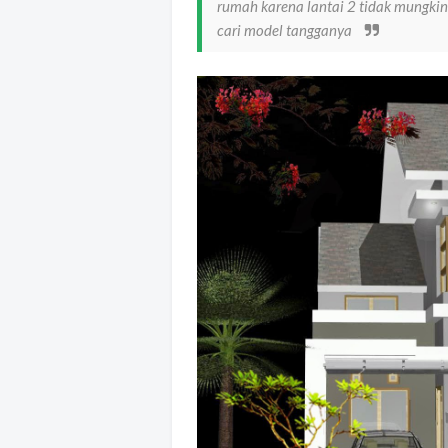
rumah karena lantai 2 tidak mungkin
cari model tangganya