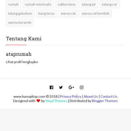
rumah
rumah minimalis
sablon kaos
talang air
talang cor
talang galvalum
tiang teras
warna cat
warna cat tembok
warna keramik
Tentang Kami
ataprumah
Lihat profil lengkapku
www.kanopitop.com © 2018 |
Privacy Policy
|
About Us
|
Contact Us
Designed with
by
Way2Themes
| Distributed by
Blogger Themes