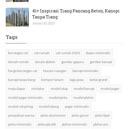
41+ Inspirasi Tiang Pancang Beton, Kanopi
Tanpa Tiang
Januari 20, 2023
Tags
borongan cat
cat rumah
cat rumah 2020
dapur minimalis
denah rumah
desain plafon
gambar gapura
gambar kanopi
harga borongan cat
hiasan ruangan
kanopi minimalis
kanopi tanpa tiang
kompor tanam
lagu jawa
lantai granit
meja dapur
miniatur
model atap
model kanopi
model pagar
model pagar minimalis
model pintu
model plafon
model rak piring
model talang
pagar minimalis
perpaduan warna
pintu aluminium
pintu geser
pintu lipat
pintu minimalis
pintu plastik
plafon minimalis
plafon pvc