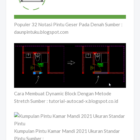
Populer 32 Notasi Pintu Geser Pada Denah Sumber :
daunpintuku.blogspot.com
Cara Membuat Dynamic Block Dengan Metode
Stretch Sumber : tutorial-autocad-x.blogspot.co.id
Kumpulan Pintu Kamar Mandi 2021 Ukuran Standar
Pintu Sumber :