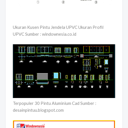
Ukuran Kusen Pintu Jendela UPVC Ukuran Profil
UPVC Sumber : windownesia.co.id
Terpopuler 30 Pintu Aluminium Cad Sumber :
desainpintuu.blogspot.com