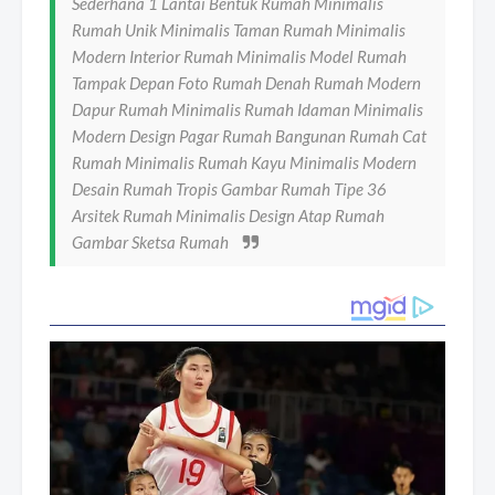
Sederhana 1 Lantai Bentuk Rumah Minimalis
Rumah Unik Minimalis Taman Rumah Minimalis
Modern Interior Rumah Minimalis Model Rumah
Tampak Depan Foto Rumah Denah Rumah Modern
Dapur Rumah Minimalis Rumah Idaman Minimalis
Modern Design Pagar Rumah Bangunan Rumah Cat
Rumah Minimalis Rumah Kayu Minimalis Modern
Desain Rumah Tropis Gambar Rumah Tipe 36
Arsitek Rumah Minimalis Design Atap Rumah
Gambar Sketsa Rumah