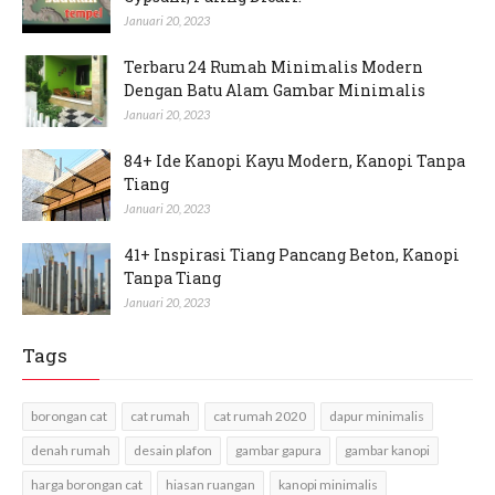
Januari 20, 2023
Terbaru 24 Rumah Minimalis Modern
Dengan Batu Alam Gambar Minimalis
Januari 20, 2023
84+ Ide Kanopi Kayu Modern, Kanopi Tanpa
Tiang
Januari 20, 2023
41+ Inspirasi Tiang Pancang Beton, Kanopi
Tanpa Tiang
Januari 20, 2023
Tags
borongan cat
cat rumah
cat rumah 2020
dapur minimalis
denah rumah
desain plafon
gambar gapura
gambar kanopi
harga borongan cat
hiasan ruangan
kanopi minimalis