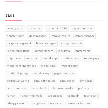
Tags
borongan cat
cat rumah
cat rumah 2020
dapur minimalis
denah rumah
desain plafon
gambar gapura
gambar kanopi
harga borongan cat
hiasan ruangan
kanopi minimalis
kanopi tanpa tiang
kompor tanam
lagu jawa
lantai granit
meja dapur
miniatur
model atap
model kanopi
model pagar
model pagar minimalis
model pintu
model plafon
model rak piring
model talang
pagar minimalis
perpaduan warna
pintu aluminium
pintu geser
pintu lipat
pintu minimalis
pintu plastik
plafon minimalis
plafon pvc
rumah
rumah minimalis
sablon kaos
talang air
talang cor
talang galvalum
tiang teras
warna cat
warna cat tembok