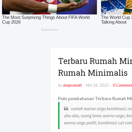
Terbaru Rumah Min
Rumah Minimalis
by
ataprumah
Mei 26, 2022
0 Comment
Poin pembahasan Terbaru Rumah Min
rumah warna ungu kombinasi, ru
abu abu, ruang tamu warna ungu, ko
warna ungu putih, kombinasi cat ru