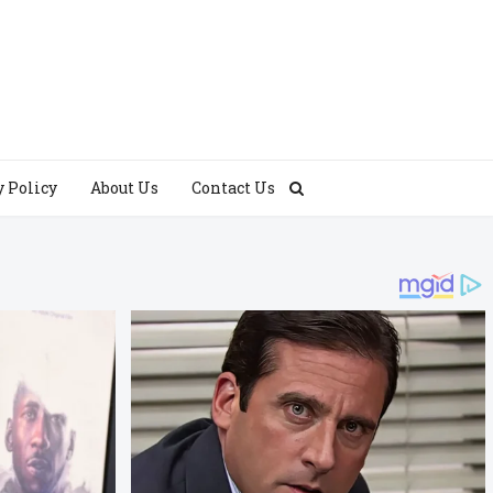
y Policy
About Us
Contact Us