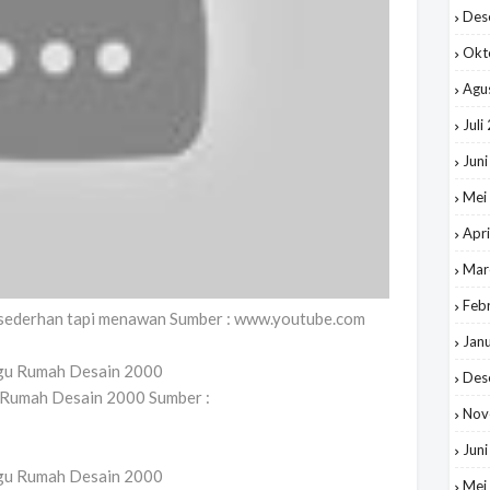
Des
Okt
Agu
Juli
Jun
Mei
Apri
Mar
Feb
sederhan tapi menawan Sumber : www.youtube.com
Jan
Des
 Rumah Desain 2000 Sumber :
Nov
Jun
Mei