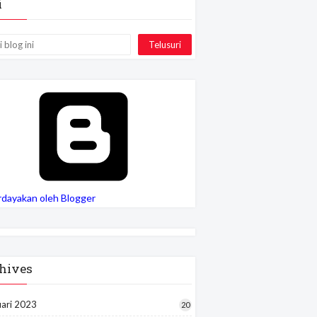
i
rdayakan oleh Blogger
hives
uari 2023
20