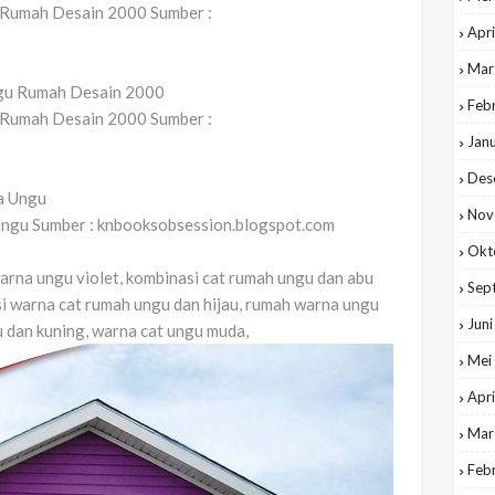
 Rumah Desain 2000 Sumber :
Apri
Mar
Feb
 Rumah Desain 2000 Sumber :
Jan
Des
Nov
ngu Sumber : knbooksobsession.blogspot.com
Okt
rna ungu violet, kombinasi cat rumah ungu dan abu
Sep
i warna cat rumah ungu dan hijau, rumah warna ungu
Jun
u dan kuning, warna cat ungu muda,
Mei
Apri
Mar
Feb