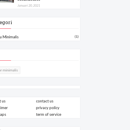
Januari 20, 2021
egori
u Minimalis
(1)
r minimalis
 us
contact us
aimer
privacy policy
maps
term of service