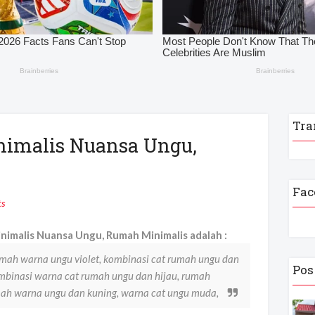
Tra
imalis Nuansa Ungu,
Fac
s
imalis Nuansa Ungu, Rumah Minimalis adalah :
mah warna ungu violet, kombinasi cat rumah ungu dan
Pos
mbinasi warna cat rumah ungu dan hijau, rumah
mah warna ungu dan kuning, warna cat ungu muda,