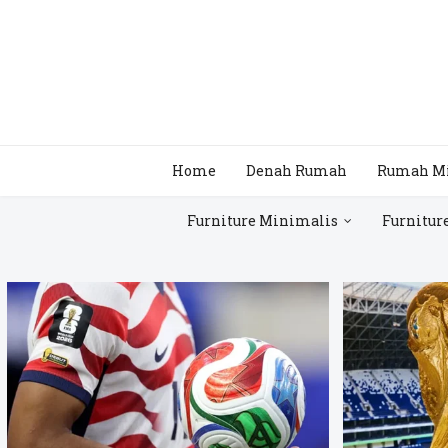
Home
Denah Rumah
Rumah M
Furniture Minimalis
Furnitur