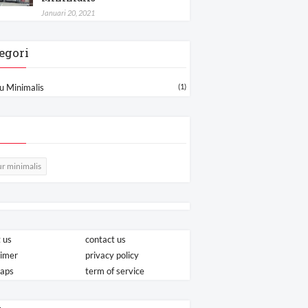
Januari 20, 2021
egori
u Minimalis
(1)
r minimalis
 us
contact us
aimer
privacy policy
maps
term of service