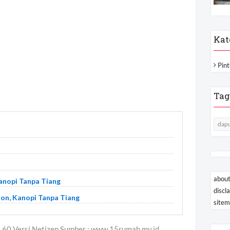
Kat
Pint
Tag
dapu
about
anopi Tanpa Tiang
discl
ton, Kanopi Tanpa Tiang
site
60 Versi Netizen Sumber : www.15rumah.my.id