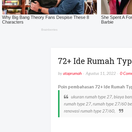
72+ Ide Rumah Typ
by
ataprumah
Agustus 11, 2022
0 Com
Poin pembahasan 72+ Ide Rumah Typ
ukuran rumah type 27, biaya ba
rumah type 27, rumah type 27/60 be
renovasi rumah type 27/60,