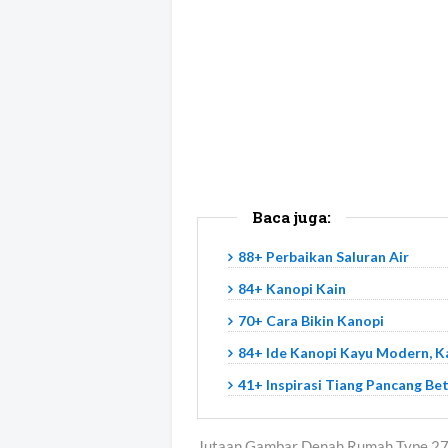
Baca juga:
88+ Perbaikan Saluran Air
84+ Kanopi Kain
70+ Cara Bikin Kanopi
84+ Ide Kanopi Kayu Modern, K
41+ Inspirasi Tiang Pancang Be
Jutaan Gambar Denah Rumah Type 27 