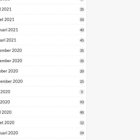
l 2021
35
et 2021
50
ruari 2021
40
uari 2021
45
ember 2020
35
ember 2020
35
ober 2020
20
tember 2020
25
i 2020
5
 2020
93
l 2020
90
et 2020
12
ruari 2020
59