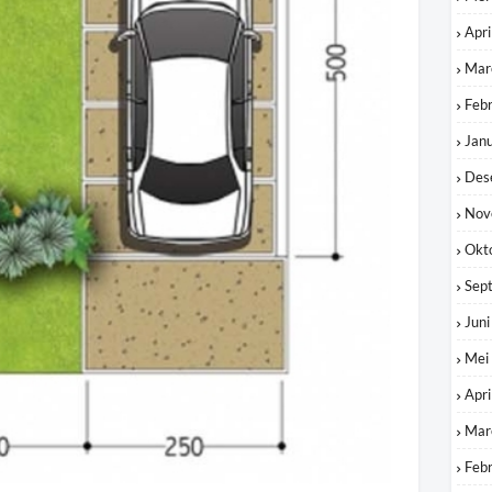
Apri
Mar
Feb
Jan
Des
Nov
Okt
Sep
Jun
Mei
Apri
Mar
Feb