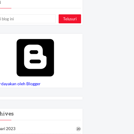
i
rdayakan oleh Blogger
hives
uari 2023
20