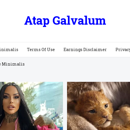
Atap Galvalum
inimalis
Terms Of Use
Earnings Disclaimer
Privac
e Minimalis