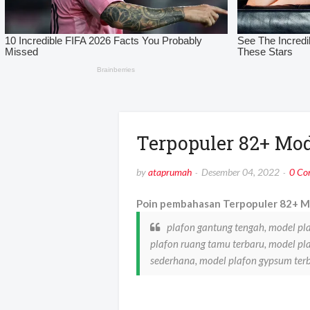
Terpopuler 82+ Mod
by
ataprumah
Desember 04, 2022
0 Co
Poin pembahasan Terpopuler 82+ Mo
plafon gantung tengah, model pl
plafon ruang tamu terbaru, model p
sederhana, model plafon gypsum ter