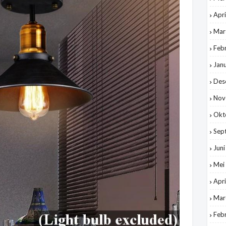
Apri
Mar
Feb
Jan
Des
Nov
Okt
Sep
Jun
Mei
Apri
Mar
Feb