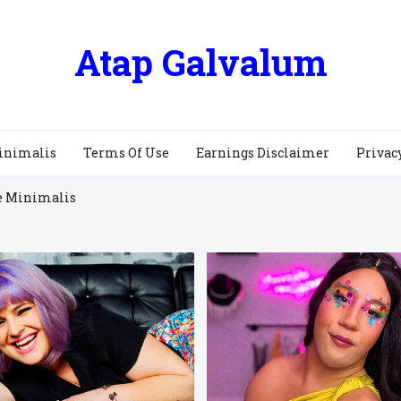
Atap Galvalum
inimalis
Terms Of Use
Earnings Disclaimer
Privac
e Minimalis