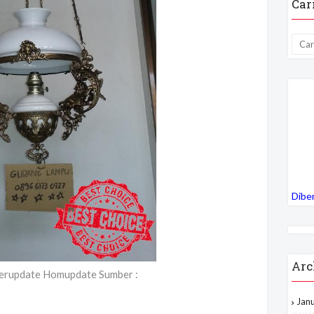
Car
Dibe
Arc
erupdate Homupdate Sumber :
Jan