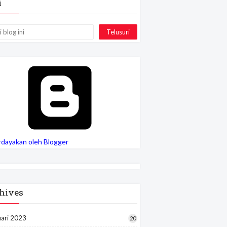
i
rdayakan oleh Blogger
hives
uari 2023
20