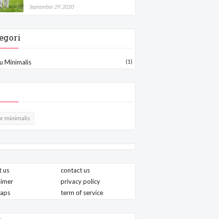
September 29, 2020
egori
u Minimalis
(1)
r minimalis
 us
contact us
aimer
privacy policy
maps
term of service