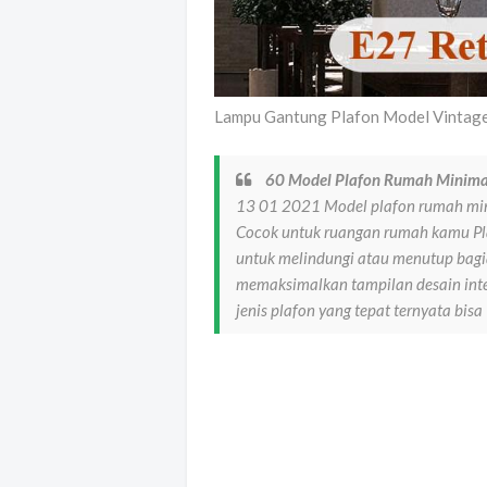
Lampu Gantung Plafon Model Vintage 
60 Model Plafon Rumah Minima
13 01 2021 Model plafon rumah min
Cocok untuk ruangan rumah kamu Pla
untuk melindungi atau menutup bagi
memaksimalkan tampilan desain inte
jenis plafon yang tepat ternyata bisa