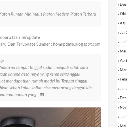
Des
lafon Rumah Minimalis Plafon Modern Plafon Terbaru
Okt
Agu
Juli
Jun
baru Dan Terupdate Sumber : homupdate.blogspot.com
Mei
ep
Apri
ktu ini tempat tinggal sudah menjadi salah satu
Mar
otaan karena desainnya yang keren serta nggak
Feb
uat mendapatkan rumah model ini Tempat tinggal
hkan sebab kalau kalian bisa merancang dengan ide
Jan
 membuat hunian yang
Des
Nov
Jun
Mei