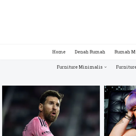
Home
Denah Rumah
Rumah M
Furniture Minimalis
Furnitur