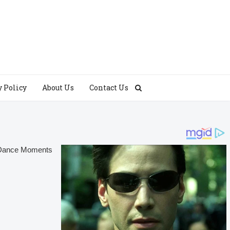
y Policy
About Us
Contact Us