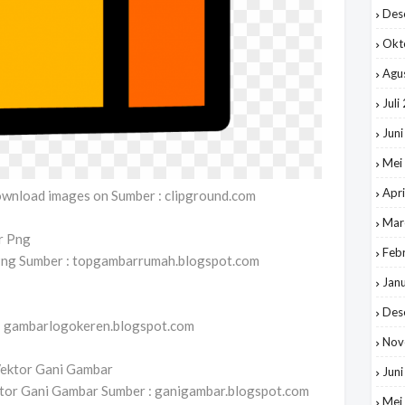
Des
Okt
Agu
Juli
Jun
Mei
Apri
Download images on Sumber : clipground.com
Mar
Feb
ng Sumber : topgambarrumah.blogspot.com
Jan
Des
gambarlogokeren.blogspot.com
Nov
Jun
tor Gani Gambar Sumber : ganigambar.blogspot.com
Mei