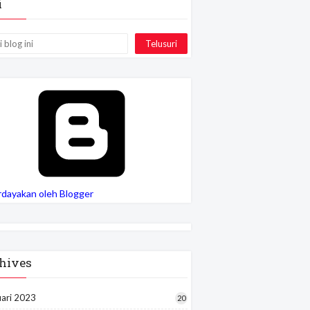
i
rdayakan oleh Blogger
hives
uari 2023
20