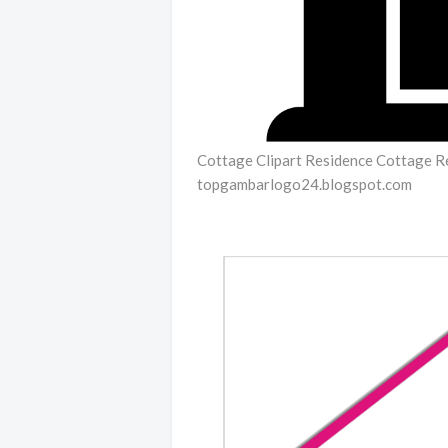
Cottage Clipart Residence Cottage R
topgambarlogo24.blogspot.com