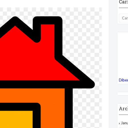
Car
Dibe
Arc
Jan