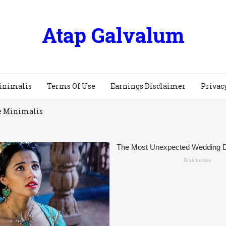
Atap Galvalum
inimalis
Terms Of Use
Earnings Disclaimer
Privac
e Minimalis