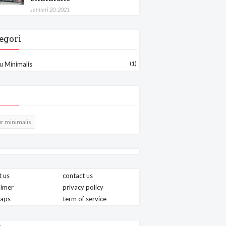
Januari 20, 2021
egori
u Minimalis
(1)
r minimalis
 us
contact us
aimer
privacy policy
maps
term of service