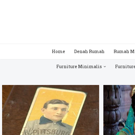
Home
Denah Rumah
Rumah M
Furniture Minimalis
Furnitur